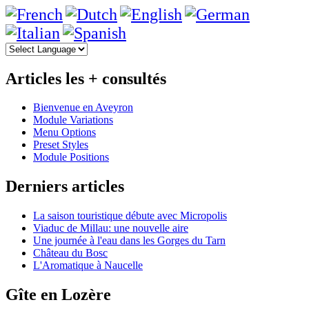
Articles les + consultés
Bienvenue en Aveyron
Module Variations
Menu Options
Preset Styles
Module Positions
Derniers articles
La saison touristique débute avec Micropolis
Viaduc de Millau: une nouvelle aire
Une journée à l'eau dans les Gorges du Tarn
Château du Bosc
L'Aromatique à Naucelle
Gîte en Lozère