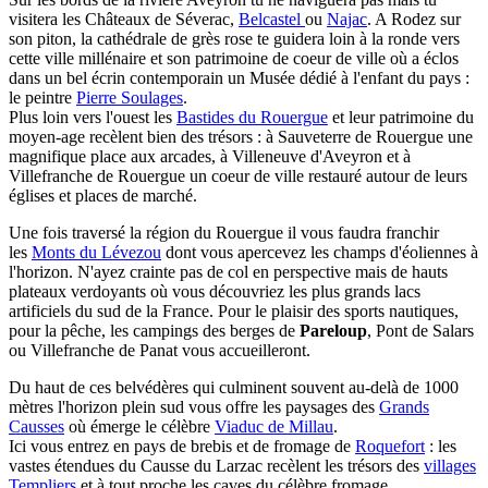
visitera les Châteaux de Séverac,
Belcastel
ou
Najac
. A Rodez sur
son piton, la cathédrale de grès rose te guidera loin à la ronde vers
cette ville millénaire et son patrimoine de coeur de ville où a éclos
dans un bel écrin contemporain un Musée dédié à l'enfant du pays :
le peintre
Pierre Soulages
.
Plus loin vers l'ouest les
Bastides du Rouergue
et leur patrimoine du
moyen-age recèlent bien des trésors : à Sauveterre de Rouergue une
magnifique place aux arcades, à Villeneuve d'Aveyron et à
Villefranche de Rouergue un coeur de ville restauré autour de leurs
églises et places de marché.
Une fois traversé la région du Rouergue il vous faudra franchir
les
Monts du Lévezou
dont vous apercevez les champs d'éoliennes à
l'horizon. N'ayez crainte pas de col en perspective mais de hauts
plateaux verdoyants où vous découvriez les plus grands lacs
artificiels du sud de la France. Pour le plaisir des sports nautiques,
pour la pêche, les campings des berges de
Pareloup
, Pont de Salars
ou Villefranche de Panat vous accueilleront.
Du haut de ces belvédères qui culminent souvent au-delà de 1000
mètres l'horizon plein sud vous offre les paysages des
Grands
Causses
où émerge le célèbre
Viaduc de Millau
.
Ici vous entrez en pays de brebis et de fromage de
Roquefort
: les
vastes étendues du Causse du Larzac recèlent les trésors des
villages
Templiers
et à tout proche les caves du célèbre fromage.