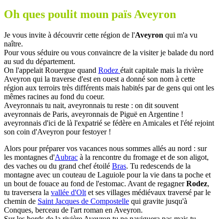
Oh ques poulit moun païs Aveyron
Je vous invite à découvrir cette région de l'
Aveyron
qui m'a vu
naître.
Pour vous séduire ou vous convaincre de la visiter je balade du nord
au sud du département.
On l'appelait Rouergue quand
Rodez
était capitale mais la rivière
Aveyron qui la traverse d'est en ouest a donné son nom à cette
région aux terroirs très différents mais habités par de gens qui ont les
mêmes racines au fond du coeur.
Aveyronnais tu nait, aveyronnais tu reste : on dit souvent
aveyronnais de Paris, aveyronnais de Piguë en Argentine !
aveyronnais d'ici de là l'expatrié se fédère en Amicales et l'été rejoint
son coin d'Aveyron pour festoyer !
Alors pour préparer vos vacances nous sommes allés au nord : sur
les montagnes d'
Aubrac
à la rencontre du fromage et de son aligot,
des vaches ou du grand chef étoilé
Bras
. Tu redescends de la
montagne avec un couteau de Laguiole pour la vie dans ta poche et
un bout de fouace au fond de l'estomac. Avant de regagner
Rodez
,
tu traversera la
vallée d'Olt
et ses villages médiévaux traversé par le
chemin de
Saint Jacques de Compostelle
qui gravite jusqu'à
Conques, berceau de l'art roman en Aveyron.
Sur les bords de la rivière Aveyron tu ne naviguera pas mais tu