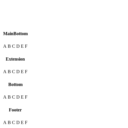
MainBottom
A
B
C
D
E
F
Extension
A
B
C
D
E
F
Bottom
A
B
C
D
E
F
Footer
A
B
C
D
E
F