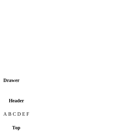
Drawer
Header
A
B
C
D
E
F
Top