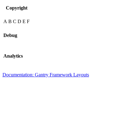
Copyright
A
B
C
D
E
F
Debug
Analytics
Documentation: Gantry Framework Layouts