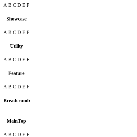
A
B
C
D
E
F
Showcase
A
B
C
D
E
F
Utility
A
B
C
D
E
F
Feature
A
B
C
D
E
F
Breadcrumb
MainTop
A
B
C
D
E
F