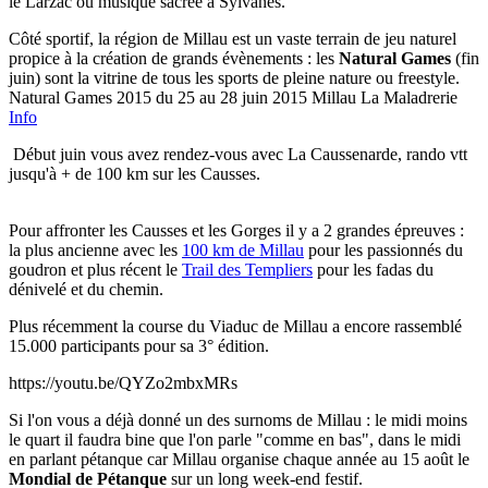
le Larzac ou musique sacrée à Sylvanès.
Côté sportif, la région de Millau est un vaste terrain de jeu naturel
propice à la création de grands évènements : les
Natural Games
(fin
juin) sont la vitrine de tous les sports de pleine nature ou freestyle.
Natural Games 2015 du 25 au 28 juin 2015 Millau La Maladrerie
Info
Début juin vous avez rendez-vous avec La Caussenarde, rando vtt
jusqu'à + de 100 km sur les Causses.
Pour affronter les Causses et les Gorges il y a 2 grandes épreuves :
la plus ancienne avec les
100 km de Millau
pour les passionnés du
goudron et plus récent le
Trail des Templiers
pour les fadas du
dénivelé et du chemin.
Plus récemment la course du Viaduc de Millau a encore rassemblé
15.000 participants pour sa 3° édition.
https://youtu.be/QYZo2mbxMRs
Si l'on vous a déjà donné un des surnoms de Millau : le midi moins
le quart il faudra bine que l'on parle "comme en bas", dans le midi
en parlant pétanque car Millau organise chaque année au 15 août le
Mondial de Pétanque
sur un long week-end festif.